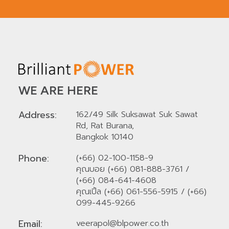
WE ARE HERE
Address:
162/49 Silk Suksawat Suk Sawat
Rd, Rat Burana,
Bangkok 10140
Phone:
(+66) 02-100-1158-9
คุณบอย (+66) 081-888-3761
/
(+66) 084-641-4608
คุณเปิ้ล (+66) 061-556-5915
/
(+66)
099-445-9266
Email:
veerapol@blpower.co.th