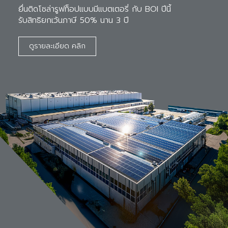
ยื่นติดโซล่ารูฟท็อปแบบมีแบตเตอรี่ กับ BOI ปีนี้ 

รับสิทธิยกเว้นภาษี 50% นาน 3 ปี
ดูรายละเอียด คลิก