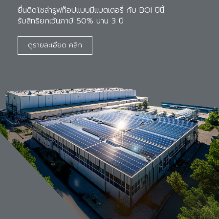
ยื่นติดโซล่ารูฟท็อปแบบมีแบตเตอรี่ กับ BOI ปีนี้ 

รับสิทธิยกเว้นภาษี 50% นาน 3 ปี
ดูรายละเอียด คลิก