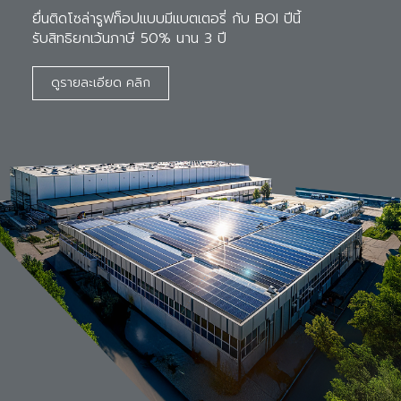
ยื่นติดโซล่ารูฟท็อปแบบมีแบตเตอรี่ กับ BOI ปีนี้ 

รับสิทธิยกเว้นภาษี 50% นาน 3 ปี
ดูรายละเอียด คลิก