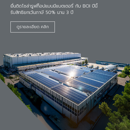
ยื่นติดโซล่ารูฟท็อปแบบมีแบตเตอรี่ กับ BOI ปีนี้ 

รับสิทธิยกเว้นภาษี 50% นาน 3 ปี
ดูรายละเอียด คลิก