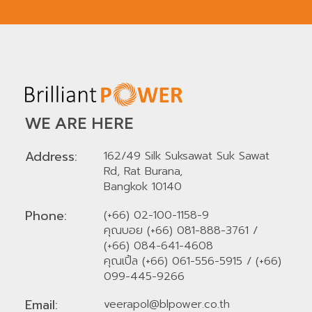
WE ARE HERE
Address:
162/49 Silk Suksawat Suk Sawat
Rd, Rat Burana,
Bangkok 10140
Phone:
(+66) 02-100-1158-9
คุณบอย (+66) 081-888-3761
/
(+66) 084-641-4608
คุณเปิ้ล (+66) 061-556-5915
/
(+66)
099-445-9266
Email:
veerapol@blpower.co.th