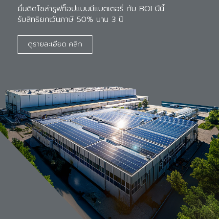
ยื่นติดโซล่ารูฟท็อปแบบมีแบตเตอรี่ กับ BOI ปีนี้ 

รับสิทธิยกเว้นภาษี 50% นาน 3 ปี
ดูรายละเอียด คลิก