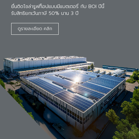
ยื่นติดโซล่ารูฟท็อปแบบมีแบตเตอรี่ กับ BOI ปีนี้ 

รับสิทธิยกเว้นภาษี 50% นาน 3 ปี
ดูรายละเอียด คลิก