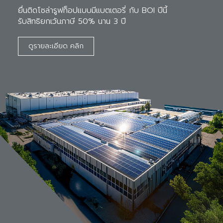
ยื่นติดโซล่ารูฟท็อปแบบมีแบตเตอรี่ กับ BOI ปีนี้ 

รับสิทธิยกเว้นภาษี 50% นาน 3 ปี
ดูรายละเอียด คลิก