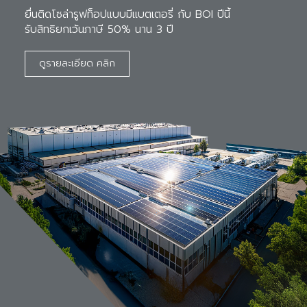
ยื่นติดโซล่ารูฟท็อปแบบมีแบตเตอรี่ กับ BOI ปีนี้ 

รับสิทธิยกเว้นภาษี 50% นาน 3 ปี
ดูรายละเอียด คลิก