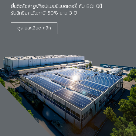
ยื่นติดโซล่ารูฟท็อปแบบมีแบตเตอรี่ กับ BOI ปีนี้ 

รับสิทธิยกเว้นภาษี 50% นาน 3 ปี
ดูรายละเอียด คลิก