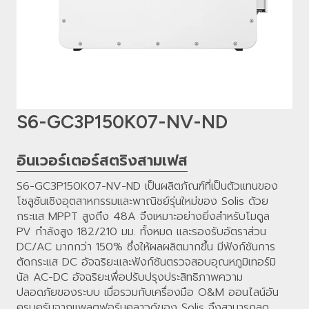
S6-GC3P150K07-NV-ND
อินเวอร์เตอร์สตริงสามเฟส
S6-GC3P150K07-NV-ND เป็นผลิตภัณฑ์ที่เป็นตัวแทนของ
โซลูชันเชิงอุตสาหกรรมและพาณิชย์รุ่นใหม่ของ Solis ด้วย
กระแส MPPT สูงถึง 48A จึงเหมาะอย่างยิ่งสำหรับโมดูล 
PV กำลังสูง 182/210 มม. ทั้งหมด และรองรับอัตราส่วน 
DC/AC มากกว่า 150% ซึ่งให้ผลผลิตมากขึ้น มีฟังก์ชันการ
ตัดกระแส DC อัจฉริยะและฟังก์ชันตรวจสอบอุณหภูมิเทอร์มิ
นัล AC-DC อัจฉริยะเพื่อปรับปรุงประสิทธิภาพความ
ปลอดภัยของระบบ เมื่อรวมกับเครื่องมือ O&M ออนไลน์อัน
ครบครันจากแพลตฟอร์มคลาวด์ของ Solis จึงสามารถลด