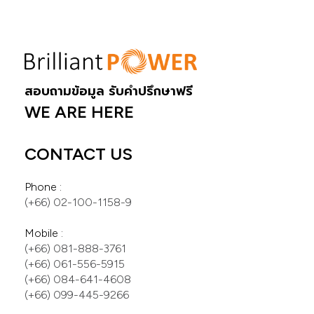
สอบถามข้อมูล รับคำปรึกษาฟรี
WE ARE HERE
CONTACT US
(+66) 081-888-3761
(+66) 061-556-5915
(+66) 084-641-4608
(+66) 099-445-9266