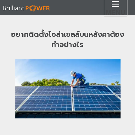
Toggl
MENU
naviga
อยากติดตั้งโซล่าเซลล์บนหลังคาต้อง