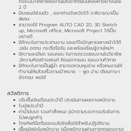
ตั้งระบบไฟฟ้าพลังงานแสงอาทิตย์บนหลังคาอย่างน้อย
2 ปี
มีรถยนต์ส่วนตัว , ออกต่างจังหวัดได้ จะพิจารณาเป็น
พิเศษ
สามารถใช้ Program AUTO CAD 2D, 3D Sketch
up, Microsoft office, Microsoft Project ได้เป็น
อย่างดี
มีทักษะในการประสานงาน และแก้ไขปัญหาเฉพาะหน้าได้ดี
,ขยัน อดทน กระตือรือร้น และพร้อมเรียนรู้งานใหม่ๆ
มีความละเอียด รอบคอบ ในการตรวจสอบงานในวิชาชีพ
,มีความคิดสร้างสรรค์ คิดนอกกรอบ ชอบงานท้าทาย
มีทักษะในการเป็นผู้นำ สามารถควบคุมช่าง หรือคนงานให้
ทำงานให้แล้วเสร็จตามเป้าหมาย - พูด อ่าน เขียนภาษา
อังกฤษ พอใช้
สวัสดิการ
ปรับขึ้นเงินเดือนประจำปี ประเมินตามผลงานพนักงาน
โบนัสประจำปี
ค่าน้ำมันรถ รวมค่าสึกหรอ (เบิกตามระยะทางจริงในการ
ไปพบลูกค้า)
โทรศัพท์มือถือของบริษัทเพื่อใช้สำหรับปฏิบัติงาน
เสื้อยูนิฟอร์มพนักงาน (เมื่อพนักงานผ่านการทดลองงาน)