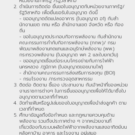
หน่วยงานภาครัฐ /รัฐวิสาหกิจ
ดำเนินการติดต่อ ยื่นขอใบอนุญาตกับหน่วยงานภาครัฐ/
รัฐวิสาหกิจ เพื่อยื่นขอรับใบอนุญาต ดังนี้
- ขออนุญาตดัดแปลงอาคาร (ใบอนุญาต อ1) กับสํา
นักงานเขต กทม หรือ สำนักงานเขต จังหวัด หรือ ท้อง
ถิ่น
- ขอใบอนุญาตประกอบกิจการพลังงาน กับสำนักงาน
คณะกรรมการกำกับกิจการพลังงาน (กกพ.)/ กรม
พัฒนาพลังงานทดแทนและอนุรักษ์พลังงาน (พพ.)
กระทรวงพลังงาน (ใบอนุญาต พค 2 และใบยกเว้น)
- ขออนุญาตเชื่อมต่อระบบโครงข่ายกับการไฟฟ้า
นครหลวง /ภูมิภาค (ใบอนุญาตขอขนานไฟ)
- สำนักงานคณะกรรมการส่งเสริมการลงทุน (BOI)
- กรมโรงงาน /กระทรวงอุตสาหกรรม
ติดต่อ ติดตาม ชี้แจง ประสานงาน กับเจ้าหน้าที่ของหน่วย
งานราชการต่างๆ ในการยื่นขออนุญาตเพื่อให้ได้มาซึ่งใบ
อนุญาตตามเวลาที่กำหนด
จัดทำแฟ้มหรือรูปเล่มของใบอนุญาตเพื่อนำส่งลูกค้า ตาม
เวลาที่กำหนด
ศึกษาข้อมูลถึงข้อกำหนด และกฎหมายควบคุมด้าน
พลังงาน รวมถึงประกาศต่าง ๆ จากหน่วยงานที่
เกี่ยวข้องกับระบบผลิตไฟฟ้าจากพลังงานแสงอาทิตย์บน
หลังคาบ้าน อาคาร และโรงงาน อยู่เสมอ